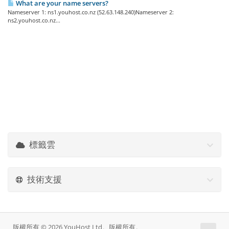
What are your name servers?
Nameserver 1: ns1.youhost.co.nz (52.63.148.240)Nameserver 2:
ns2.youhost.co.nz...
標籤雲
技術支援
版權所有 © 2026 YouHost Ltd。版權所有。