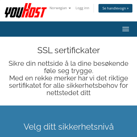
Norwegian
Logg inn
Se handlevogn »
Bytt
navig
SSL sertifickater
Sikre din nettside å la dine besøkende
føle seg trygge.
Med en rekke merker har vi det riktige
sertifikatet for alle sikkerhetsbehov for
nettstedet ditt
Velg ditt sikkerhetsnivå