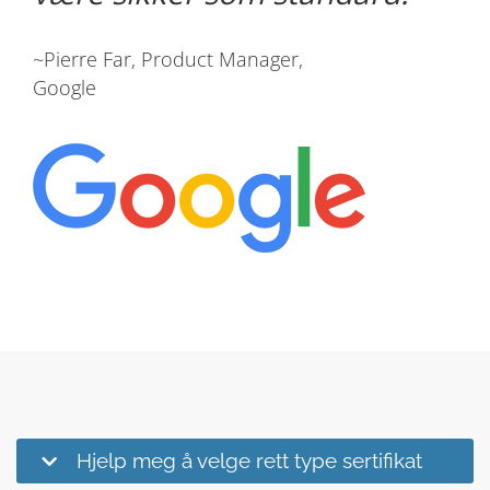
~Pierre Far, Product Manager,
Google
Hjelp meg å velge rett type sertifikat