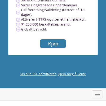
Sikrer ditt primære domene.
Sikrer ubegrensede underdomener.
Full forretningsvalidering (utstedt på 1-3
dager).
Aktiverer HTTPS og viser et hengelåsikon.
$1,250,000 beskyttelsesgaranti.
Globalt betrodd.
Kjøp
Vis alle SSL sertifikater
|
Hjelp meg å velge
Bytt
navig