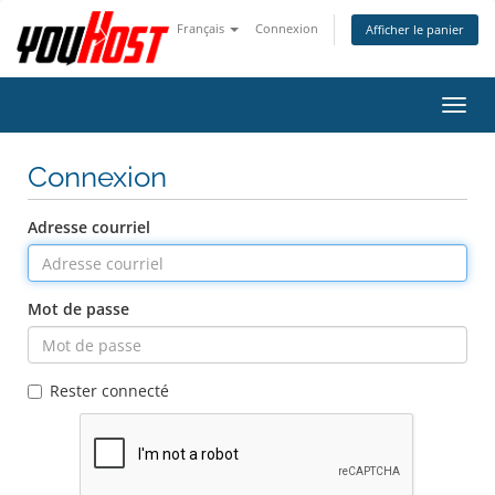
Français
Connexion
Afficher le panier
Bascu
la
navig
Connexion
Adresse courriel
Mot de passe
Rester connecté